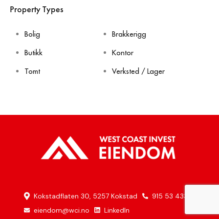
Property Types
Bolig
Brakkerigg
Butikk
Kontor
Tomt
Verksted / Lager
Kokstadflaten 30, 5257 Kokstad
915 53 433
eiendom@wci.no
LinkedIn