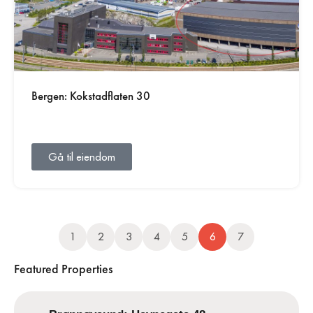
Bergen: Kokstadflaten 30
Gå til eiendom
1
2
3
4
5
6
7
Featured Properties