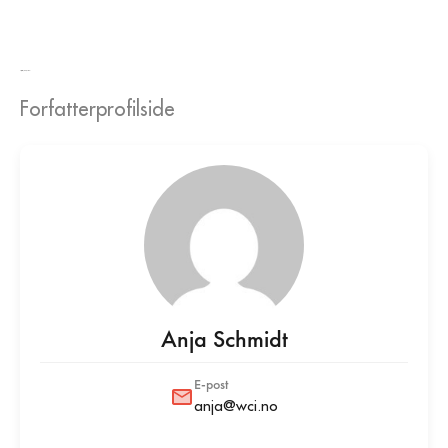
Alle egenskaper av Anja Schmidt
Forfatterprofilside
Anja Schmidt
E-post
anja@wci.no