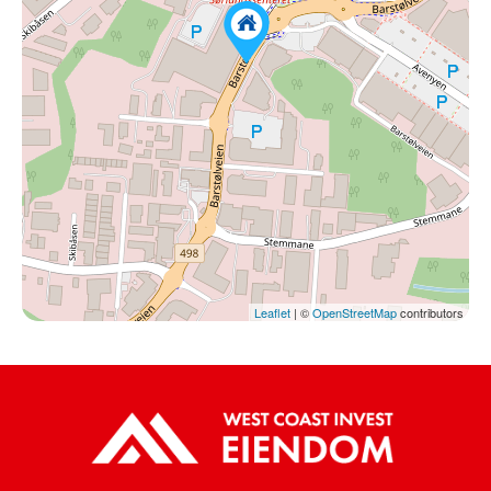
Leaflet
| ©
OpenStreetMap
contributors