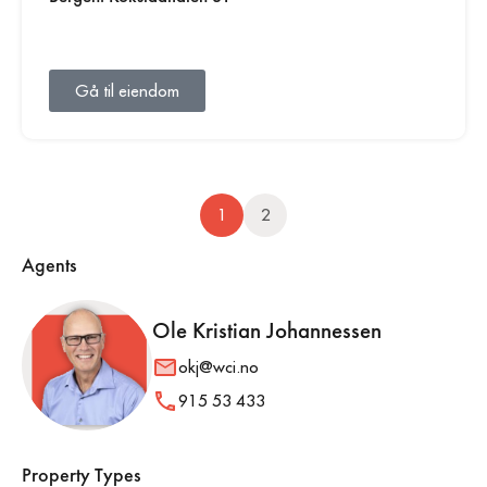
Gå til eiendom
1
2
Agents
Ole Kristian Johannessen
okj@wci.no
915 53 433
Property Types