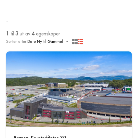
Garasje/P-plass
1
til
3
ut av
4
egenskaper
Sorter etter:
Dato Ny til Gammel
Bergen: Kokstadflaten 30